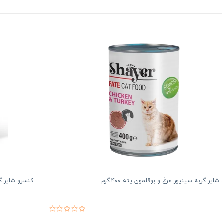
ایر گربه سینیور مرغ و بوقلمون پته ۴۰۰ گرم
کنسرو شایر گربه