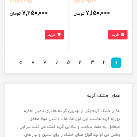
kitten hypoallergenic
کیلوگرم Brit Care Cat Grain-Free
7,250,000
7,150,000
تومان
تومان
STERILIZED weight control
خرید
خرید
8
7
6
5
4
3
2
1
غذای خشک گربه
غذای خشک گربه یکی از بهترین گزینه ها برای تامین تغذیه
روزانه گربه هاست. این نوع غذا ها با داشتن مواد مغذی
متعادل, به حفظ سلامت و شادابی گربه کمک می کنند. در این
بخش می توانید انواع غذای خشک را برای سنین و نیاز های