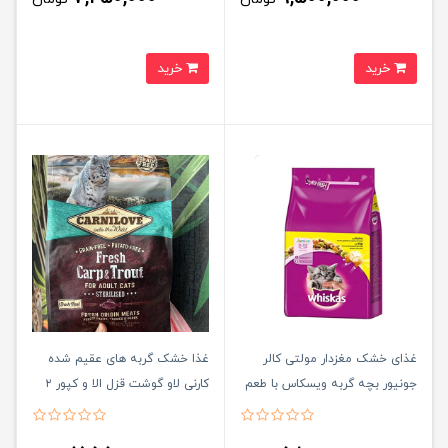
خرید
خرید
غذای خشک مغزدار مولتی کالر
غذا خشک گربه های عقیم شده
جونیور بچه گربه ویسکاس با طعم
کارنی لاو گوشت قزل الا و کپور ۲
مرغ وزن ۱/۹ کیلو گرم Whiskas
کیلوگرم CARNILOVE Cat Food
junior with chicken