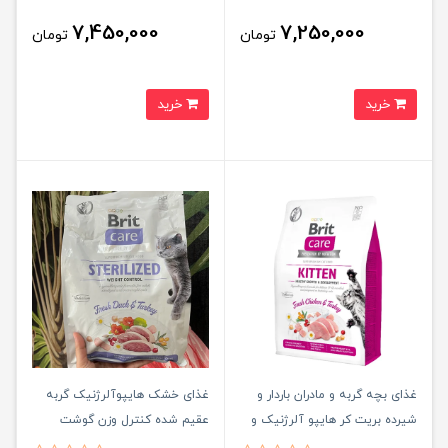
Brit care sterilized cat urinary
Care Cat Grain-Free SENSITIVE
7,450,000
7,250,000
تومان
تومان
health hypoallergenic
خرید
خرید
غذای بچه گربه و مادران باردار و
غذای خشک هایپوآلرژنیک گربه
شیرده بریت کر هایپو آلرژنیک و
عقیم شده کنترل وزن گوشت
بدون غلات ۲ کیلوگرم Brit care
بوقلمون و اردک بریت کر ۲