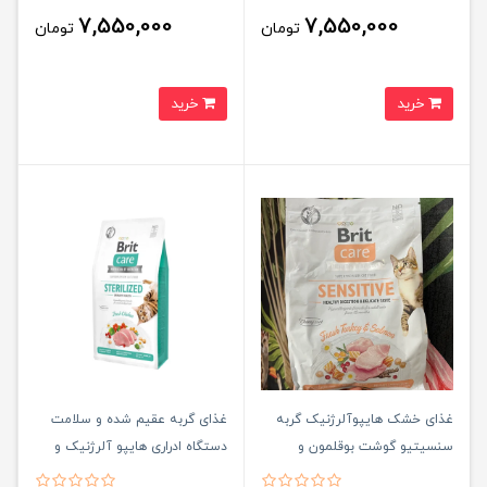
turkey for kittens
pheasant Cat Food
7,550,000
7,550,000
تومان
تومان
خرید
خرید
غذای خشک هایپوآلرژنیک گربه
غذای گربه عقیم شده و سلامت
سنسیتیو گوشت بوقلمون و
دستگاه ادراری هایپو آلرژنیک و
سالمون بریت کر ۲ کیلوگرم Brit
بدون غلات بریت کر ۲ کیلوگرم