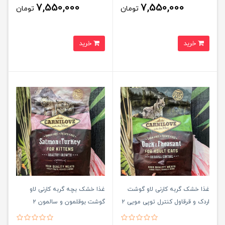
7,550,000
7,550,000
تومان
تومان
خرید
خرید
غذا خشک گربه کارنی لاو گوشت
غذا خشک بچه گربه کارنی لاو
اردک و قرقاول کنترل توپی مویی ۲
گوشت بوقلمون و سالمون ۲
کیلوگرم CARNILOVE duck &
کیلوگرم Carnilove salmon &