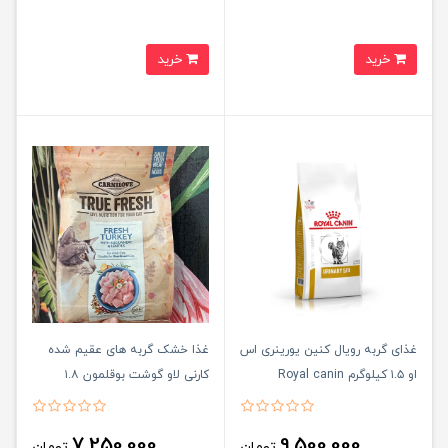
خرید
خرید
غذای گربه رویال کنین یورینری اس
غذا خشک گربه های عقیم شده
او ۱.۵ کیلوگرم Royal canin
کارنی لاو گوشت بوقلمون ۱.۸
urinary s/o
کیلوگرم Carnilove True Fresh
Cat turkey
7,250,000
9,500,000
تومان
تومان