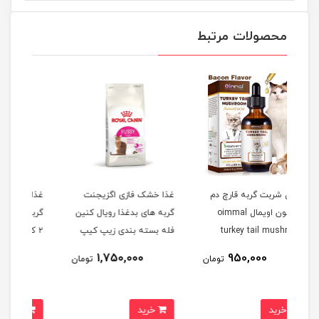
محصولات مرتبط
 دم
غذا خشک فازی اگزیجنت
غذا خشک فازی اگزیجنت
پو
oimma
گربه های بدغذا رویال کنین
گربه های بدغذا رویال کنین
فله بسته بندی زیپ کیپ
۲ کیلوگرم Royal canine
cs
cs
Fussy exigent
Royal canine Fussy
8,300,000
1,750,000
تومان
تومان
تومان
exigent
خرید
خرید