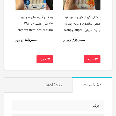
وپر فود
بستنی گربه های سینیور
بستنی گربه های عقیم شده
 چیا و
+۷ سال ونپی Wanpy
ونپی بوقلمون و کرنبری
یی Wanpy super
creamy treat senior tuna
Wanpy creamy treat
sterilised
f
85,000
85,000
8
تومان
تومان
تومان
خرید
خرید
مشخصات
دیدگاه‌ها
برند