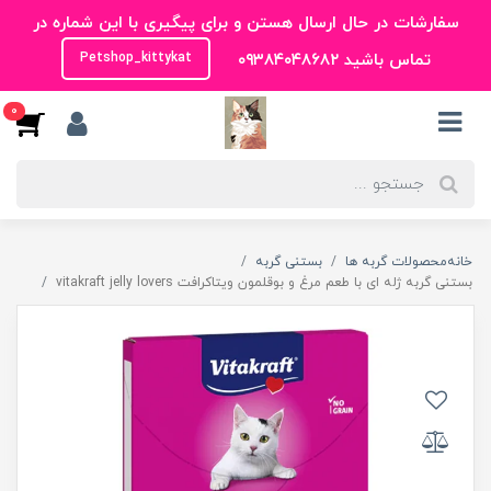
سفارشات در حال ارسال هستن و برای پیگیری با این شماره در
تماس باشید ۰۹۳۸۴۰۴۸۶۸۲
Petshop_kittykat
0
خانه
محصولات گربه ها
بستنی گربه
بستنی گربه ژله ای با طعم مرغ و بوقلمون ویتاکرافت vitakraft jelly lovers