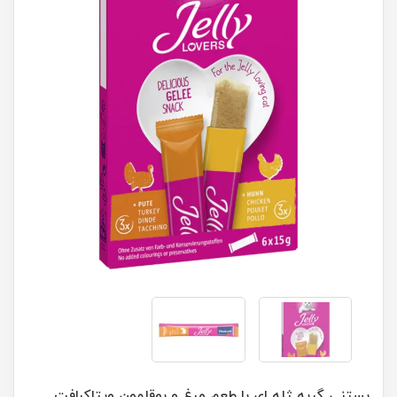
بستنی گربه ژله ای با طعم مرغ و بوقلمون ویتاکرافت