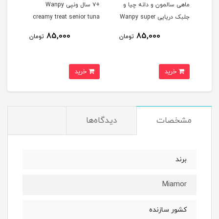
 دانه چیا و
+۷ سال ونپی Wanpy
ونپی بوقلمون و کرنبری
بک دریایی Wanpy super
creamy treat senior tuna
Wanpy creamy treat
sterilised
foods
85,000
85,000
85,0
تومان
تومان
تومان
خرید
خرید
مشخصات
دیدگاه‌ها
برند
Miamor
کشور سازنده