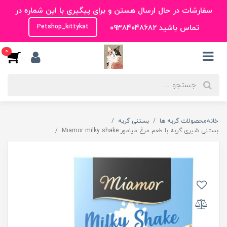
سفارشات در حال ارسال هستن و برای پیگیری با این شماره در
تماس باشید ۰۹۳۸۴۰۴۸۶۸۲
Petshop_kittykat
0
خانه
محصولات گربه ها
بستنی گربه
بستنی شیری گربه با طعم مرغ میامور Miamor milky shake